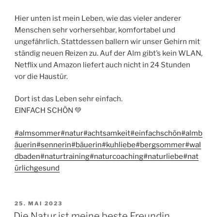
Hier unten ist mein Leben, wie das vieler anderer
Menschen sehr vorhersehbar, komfortabel und
ungefährlich. Stattdessen ballern wir unser Gehirn mit
ständig neuen Reizen zu. Auf der Alm gibt’s kein WLAN,
Netflix und Amazon liefert auch nicht in 24 Stunden
vor die Haustür.
Dort ist das Leben sehr einfach.
EINFACH SCHÖN 💚
#almsommer
#natur
#achtsamkeit
#einfachschön
#almb
äuerin
#sennerin
#bäuerin
#kuhliebe
#bergsommer
#wal
dbaden
#naturtraining
#naturcoaching
#naturliebe
#nat
ürlichgesund
VERÖFFENTLICHT
25. MAI 2023
AM
Die Natur ist meine beste Freundin