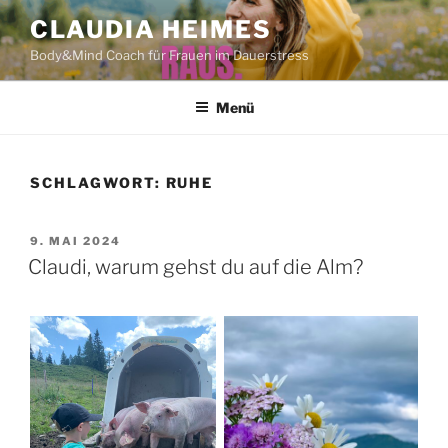
Zum
CLAUDIA HEIMES
Inhalt
Body&Mind Coach für Frauen im Dauerstress
springen
Menü
SCHLAGWORT:
RUHE
VERÖFFENTLICHT
9. MAI 2024
AM
Claudi, warum gehst du auf die Alm?